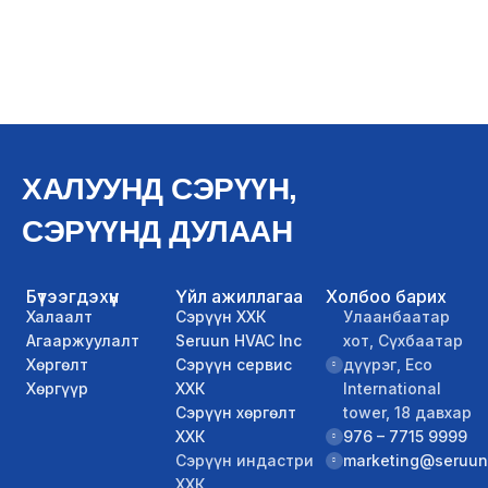
ХАЛУУНД СЭРҮҮН,
СЭРҮҮНД ДУЛААН
Бүтээгдэхүүн
Үйл ажиллагаа
Холбоо барих
Халаалт
Сэрүүн ХХК
Улаанбаатар
Агааржуулалт
Seruun HVAC Inc
хот, Сүхбаатар
Хөргөлт
Сэрүүн сервис
дүүрэг, Eco
Хөргүүр
ХХК
International
Сэрүүн хөргөлт
tower, 18 давхар
ХХК
976 – 7715 9999
Сэрүүн индастри
marketing@seruun
ХХК