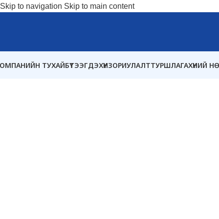
Skip to navigation
Skip to main content
ОМПАНИЙН ТУХАЙ
БҮТЭЭГДЭХҮҮН
ЗОРИУЛАЛТ
ТУРШЛАГА
ХҮНИЙ Н