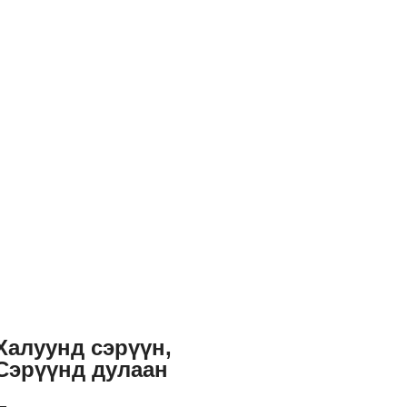
Халуунд сэрүүн,
Сэрүүнд дулаан