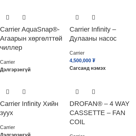
Carrier AquaSnap®-
Carrier Infinity –
Агаарын хөргөлттөй
Дулааны насос
чиллер
Carrier
4,500,000
₮
Carrier
Сагсанд нэмэх
Дэлгэрэнгүй
Carrier Infinity Хийн
DROFAN® – 4 WAY
зуух
CASSETTE – FAN
COIL
Carrier
Дэлгэрэнгүй