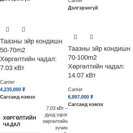
Carrier
Дэлгэрэнгүй
Таазны эйр кондишн
Таазны эйр кондишн
50-70m2
70-100m2
Хөргөлтийн чадал:
Хөргөлтийн чадал:
7.03 кВт
14.07 кВт
Carrier
4,235,000
₮
Carrier
Сагсанд нэмэх
6,897,000
₮
Сагсанд нэмэх
7.03 кВт –
дунд зэрэг
ХӨРГӨЛТИЙН
хөргөлтийн
ЧАДАЛ
хүчин