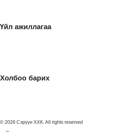
Хөргөлт
Хөргүүр
Үйл ажиллагаа
Сэрүүн ХХК
Seruun HVAC Inc
Сэрүүн сервис ХХК
Сэрүүн хөргөлт ХХК
Сэрүүн индастри ХХК
Холбоо барих
Улаанбаатар хот, Сүхбаатар дүүрэг, Eco International tower,
18 давхар
976 – 7715 9999
marketing@seruun.mn
© 2026
Сэрүүн ХХК
. All rights reserved