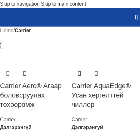
Skip to navigation
Skip to main content
Home
/
Carrier
Carrier Aero® Aгаар
Carrier AquaEdge®
боловсруулах
Усан хөргөлттөй
төхөөрөмж
чиллер
Carrier
Carrier
Дэлгэрэнгүй
Дэлгэрэнгүй