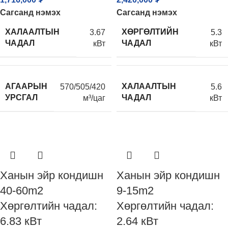
Сагсанд нэмэх
Сагсанд нэмэх
ХАЛААЛТЫН
ХӨРГӨЛТИЙН
3.67
5.3
ЧАДАЛ
ЧАДАЛ
кВт
кВт
АГААРЫН
ХАЛААЛТЫН
570/505/420
5.6
УРСГАЛ
ЧАДАЛ
м³/цаг
кВт
Ханын эйр кондишн
Ханын эйр кондишн
40-60m2
9-15m2
Хөргөлтийн чадал:
Хөргөлтийн чадал:
6.83 кВт
2.64 кВт