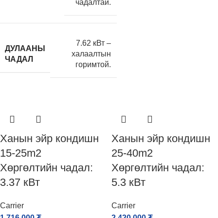
чадалтай.
7.62 кВт –
ДУЛААНЫ
халаалтын
ЧАДАЛ
горимтой.
Ханын эйр кондишн
Ханын эйр кондишн
15-25m2
25-40m2
Хөргөлтийн чадал:
Хөргөлтийн чадал:
3.37 кВт
5.3 кВт
Carrier
Carrier
1,716,000
₮
2,420,000
₮