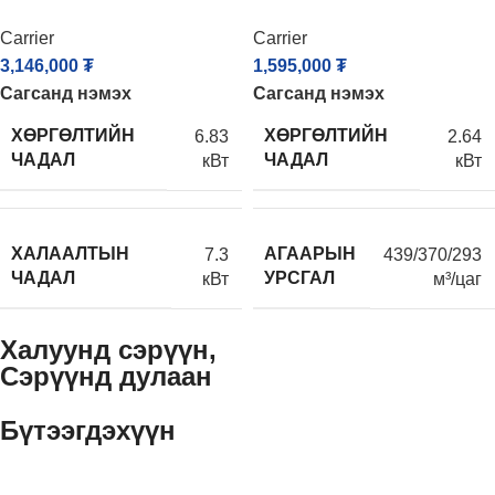
Carrier
Carrier
3,146,000
₮
1,595,000
₮
Сагсанд нэмэх
Сагсанд нэмэх
ХӨРГӨЛТИЙН
ХӨРГӨЛТИЙН
6.83
2.64
ЧАДАЛ
ЧАДАЛ
кВт
кВт
ХАЛААЛТЫН
АГААРЫН
7.3
439/370/293
ЧАДАЛ
УРСГАЛ
кВт
м³/цаг
Халуунд сэрүүн,
Сэрүүнд дулаан
Бүтээгдэхүүн
Халаалт
Агааржуулалт