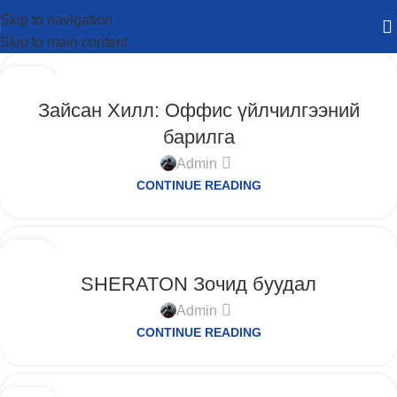
Skip to navigation
Skip to main content
12
9-Р САР
Зайсан Хилл: Оффис үйлчилгээний
барилга
Admin
CONTINUE READING
12
9-Р САР
SHERATON Зочид буудал
Admin
CONTINUE READING