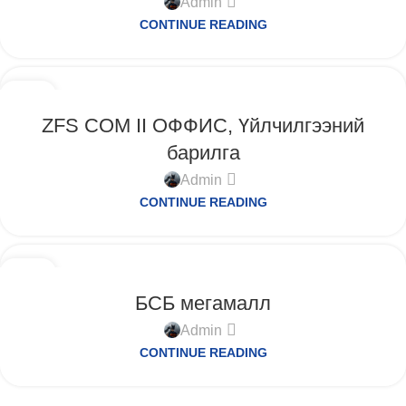
Admin
CONTINUE READING
11
9-Р САР
ZFS COM II ОФФИС, Үйлчилгээний
барилга
Admin
CONTINUE READING
11
9-Р САР
БСБ мегамалл
Admin
CONTINUE READING