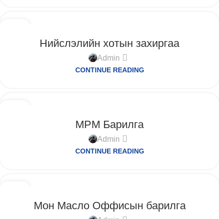
12
9-Р САР
Нийслэлийн хотын захиргаа
Admin
CONTINUE READING
12
9-Р САР
MPM Барилга
Admin
CONTINUE READING
11
9-Р САР
Мон Масло Оффисын барилга