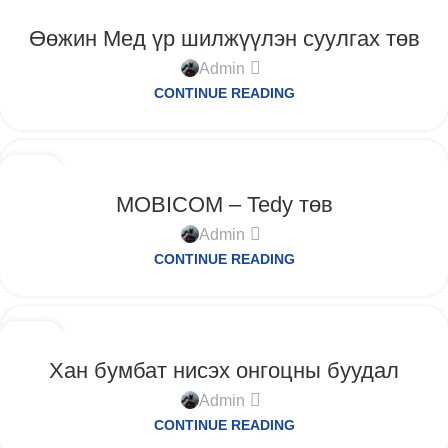
12
9-Р САР
Өөжин Мед үр шилжүүлэн суулгах төв
Admin
CONTINUE READING
12
9-Р САР
MOBICOM – Tedy төв
Admin
CONTINUE READING
12
9-Р САР
Хан бумбат нисэх онгоцны буудал
Admin
CONTINUE READING