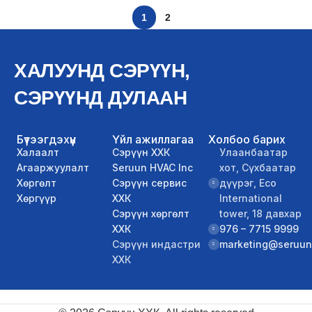
1
2
ХАЛУУНД СЭРҮҮН,
СЭРҮҮНД ДУЛААН
Бүтээгдэхүүн
Үйл ажиллагаа
Холбоо барих
Халаалт
Сэрүүн ХХК
Улаанбаатар
Агааржуулалт
Seruun HVAC Inc
хот, Сүхбаатар
Хөргөлт
Сэрүүн сервис
дүүрэг, Eco
Хөргүүр
ХХК
International
Сэрүүн хөргөлт
tower, 18 давхар
ХХК
976 – 7715 9999
Сэрүүн индастри
marketing@seruun
ХХК